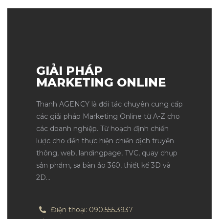
nh
GIẢI PHÁP
MARKETING ONLINE
Thanh AGENCY là đối tác chuyên cung cấp
các giải pháp Marketing Online từ A-Z cho
các doanh nghiệp. Từ hoạch định chiến
lược cho đến thực hiện chiến dịch truyền
Của
thông, web, landingpage, TVC, quay chụp
sản phẩm, sa bàn ảo 360, thiết kế 3D và
2D…
Tòa
Điện thoại: 090.555.3937