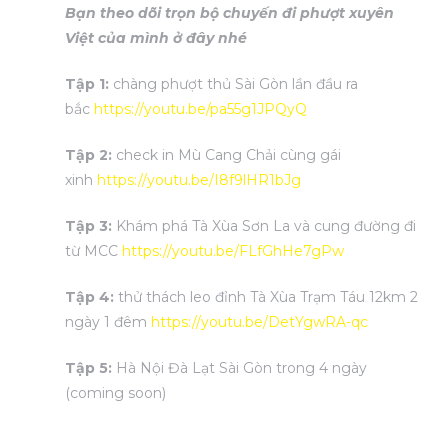
Bạn theo dõi trọn bộ chuyến đi phượt xuyên
Việt của mình ở đây nhé
 Nhà
Tập 1:
chàng phượt thủ Sài Gòn lần đầu ra
bắc
https://youtu.be/pa55g1JPQyQ
 Nhà
Tập 2:
check in Mù Cang Chải cùng gái
xinh
https://youtu.be/I8f9lHR1bJg
 Nhà
Tập 3:
Khám phá Tà Xùa Sơn La và cung đường đi
từ MCC
https://youtu.be/FLfGhHe7gPw
st 2024
Tập 4:
thử thách leo đỉnh Tà Xùa Trạm Táu 12km 2
ngày 1 đêm
https://youtu.be/DetYgwRA-qc
Tập 5:
Hà Nội Đà Lạt Sài Gòn trong 4 ngày
Sản
(coming soon)