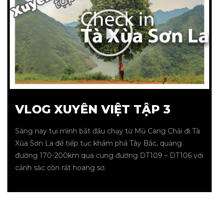
Đất Lộc
Đất Lộc
Đất Lộc
VLOG XUYÊN VIỆT TẬP 3
Sáng nay tụi mình bắt đầu chạy từ Mù Cang Chải đi Tà
 Nhà
Xùa Sơn La để tiếp tục khám phá Tây Bắc, quảng
đường 170-200km qua cung đường DT109 – DT106 với
cảnh săc còn rất hoang sơ.
 Nhà
 Nhà