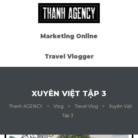
i 7
i 7
Marketing Online
i 7
Travel Vlogger
i 7
ode)
XUYÊN VIỆT TẬP 3
Thanh AGENCY
>
Vlog
>
Travel Vlog
>
Xuyên Việt
Tập 3
Đất Hồ