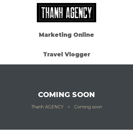
i 7
i 7
Marketing Online
i 7
Travel Vlogger
i 7
ode)
COMING SOON
Thanh AGENCY
>
Coming soon
Đất Hồ