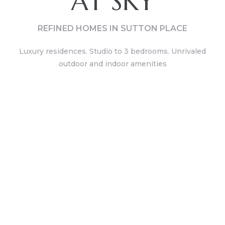
AT SKY
REFINED HOMES IN SUTTON PLACE
Đất Lộc
Luxury residences. Studio to 3 bedrooms. Unrivaled
outdoor and indoor amenities
Đất Lộc
Đất Lộc
 Nhà
 Nhà
 Nhà