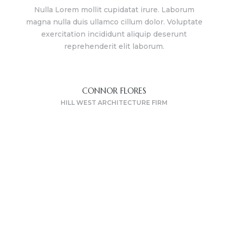
Nulla Lorem mollit cupidatat irure. Laborum
magna nulla duis ullamco cillum dolor. Voluptate
exercitation incididunt aliquip deserunt
nh
reprehenderit elit laborum.
CONNOR FLORES
HILL WEST ARCHITECTURE FIRM
Của
Tòa