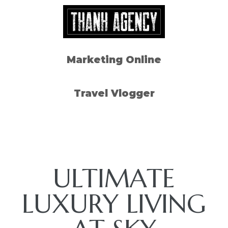
i 7
i 7
Marketing Online
i 7
Travel Vlogger
i 7
ode)
ULTIMATE
LUXURY LIVING
Đất Hồ