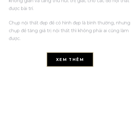
không gian và tăng thu hút thị giác cho các đồ nội thất
được bài trí.
Chụp nội thất đẹp để có hình đẹp là bình thường, nhưng
chụp để tăng giá trị nội thất thì không phải ai cũng làm
được.
XEM THÊM