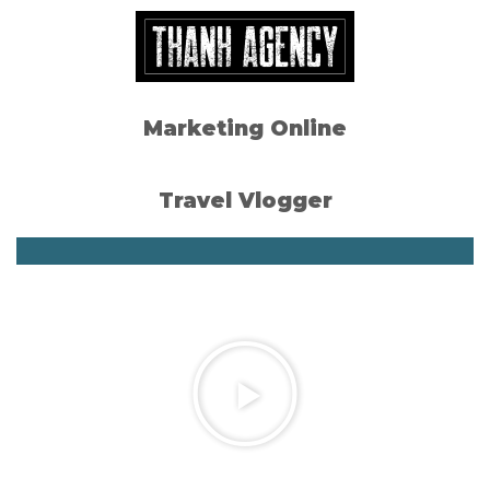
i 7
i 7
Marketing Online
i 7
Travel Vlogger
i 7
ode)
Đất Hồ