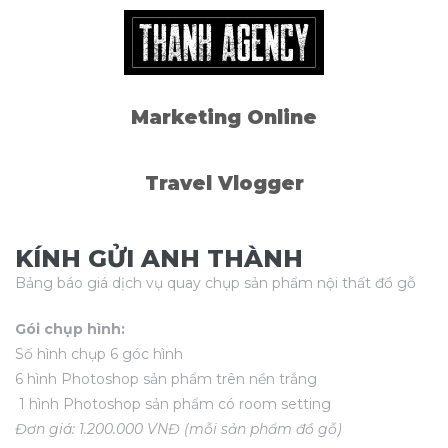
i 7
i 7
Marketing Online
i 7
Travel Vlogger
i 7
KÍNH GỬI ANH THÀNH
Bảng báo giá dịch vụ quay chụp sản phẩm nội thất đồ gỗ
ode)
Gói chụp hình:
Số hình chụp 6 góc hình
6 hình Photoshop sản phẩm trên nền trắng
1 hình Photoshop sản phẩm có room setting
Đơn giá: 1.200.000 VNĐ (mỗi sản phẩm đồ gỗ)
Đất Hồ