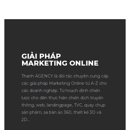
IP
demo
GIẢI PHÁP
MARKETING ONLINE
 Hồ
Thanh AGENCY là đối tác chuyên cung cấp
các giải pháp Marketing Online từ A-Z cho
các doanh nghiệp. Từ hoạch định chiến
 Short,
lược cho đến thực hiện chiến dịch truyền
thông, web, landingpage, TVC, quay chụp
sản phẩm, sa bàn ảo 360, thiết kế 3D và
2D…