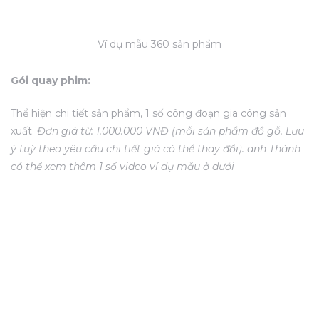
Ví dụ mẫu 360 sản phẩm
nh
Gói quay phim:
Thể hiện chi tiết sản phẩm, 1 số công đoạn gia công sản
xuất.
Đơn giá từ: 1.000.000 VNĐ (mỗi sản phẩm đồ gỗ. Lưu
ý tuỳ theo yêu cầu chi tiết giá có thể thay đổi). anh Thành
có thể xem thêm 1 số video ví dụ mẫu ở dưới
Của
Tòa